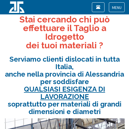
Toggle
navigation
Toggle
Stai cercando chi può
navigat
effettuare il Taglio a
Idrogetto
dei tuoi materiali ?
Serviamo clienti dislocati in tutta
Italia,
anche nella provincia di Alessandria
per soddisfare
QUALSIASI ESIGENZA DI
LAVORAZIONE
soprattutto per materiali di grandi
dimensioni e diametri