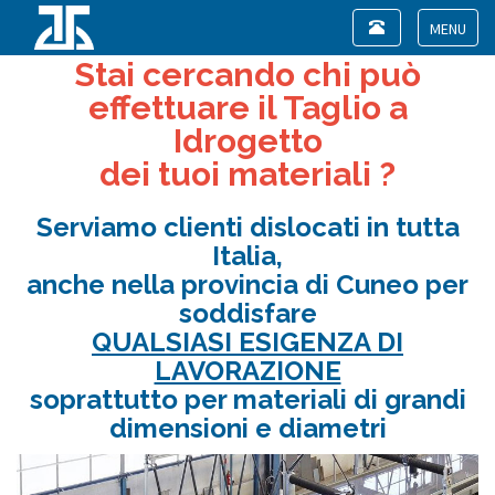
Toggle
navigation
Toggle
Stai cercando chi può
navigat
effettuare il Taglio a
Idrogetto
dei tuoi materiali ?
Serviamo clienti dislocati in tutta
Italia,
anche nella provincia di Cuneo per
soddisfare
QUALSIASI ESIGENZA DI
LAVORAZIONE
soprattutto per materiali di grandi
dimensioni e diametri