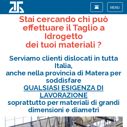
Toggle
navigation
Toggle
Stai cercando chi può
navigat
effettuare il Taglio a
Idrogetto
dei tuoi materiali ?
Serviamo clienti dislocati in tutta
Italia,
anche nella provincia di Matera per
soddisfare
QUALSIASI ESIGENZA DI
LAVORAZIONE
soprattutto per materiali di grandi
dimensioni e diametri