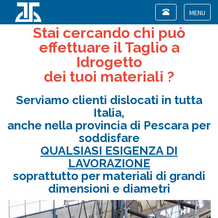
Toggle
navigation
Toggle
Stai cercando chi può
navigat
effettuare il Taglio a
Idrogetto
dei tuoi materiali ?
Serviamo clienti dislocati in tutta
Italia,
anche nella provincia di Pescara per
soddisfare
QUALSIASI ESIGENZA DI
LAVORAZIONE
soprattutto per materiali di grandi
dimensioni e diametri