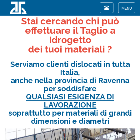
Toggle
navigation
Toggle
Stai cercando chi può
navigat
effettuare il Taglio a
Idrogetto
dei tuoi materiali ?
Serviamo clienti dislocati in tutta
Italia,
anche nella provincia di Ravenna
per soddisfare
QUALSIASI ESIGENZA DI
LAVORAZIONE
soprattutto per materiali di grandi
dimensioni e diametri