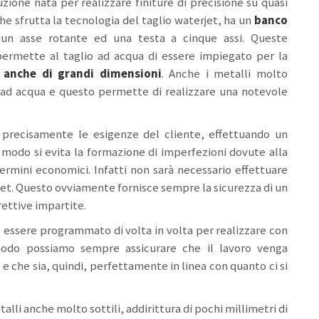
ione nata per realizzare finiture di precisione su quasi
 che sfrutta la tecnologia del taglio waterjet, ha un
banco
un asse rotante ed una testa a cinque assi. Queste
permette al taglio ad acqua di essere impiegato per la
i anche di grandi dimensioni
. Anche i metalli molto
io ad acqua e questo permette di realizzare una notevole
 precisamente le esigenze del cliente, effettuando un
o modo si evita la formazione di imperfezioni dovute alla
termini economici. Infatti non sarà necessario effettuare
erjet. Questo ovviamente fornisce sempre la sicurezza di un
rettive impartite.
essere programmato di volta in volta per realizzare con
 modo possiamo sempre assicurare che il lavoro venga
 e che sia, quindi, perfettamente in linea con quanto ci si
alli anche molto sottili, addirittura di pochi millimetri di