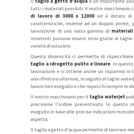
Il
taglio a getto d'acqua
è un'importante soluz
tutti i materiali possibili. Il nostro macchinario
di lavoro di 3000 x 12000
ed è dotato di 
caratteristiche, insieme ad un doppio ponte, 
lavorazione di una vasta gamma di
material
resistenti possono essere incisi grazie al tagl
varietà di soluzioni.
Questa dinamicità ci permette di rispecchiare
taglio a idrogetto
pulito e lineare
. In quest
lavorazione e si ottiene anche un risparmio in 
una rifinitura ulteriore, in seguito al taglio wat
lavoro ben eseguito e che rispecchi sempre le di
Il nostro macchinario per il
taglio waterjet
può 
precisione l'ordine preventivato. In questo
eseguito in base alle precise indicazioni ricevute
aspetta.
Il taglio a getto d'acqua permette di lavorare met