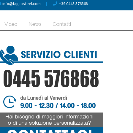
info@tagliosteel.com
|
+39 0445 576868
Video
News
Contatti