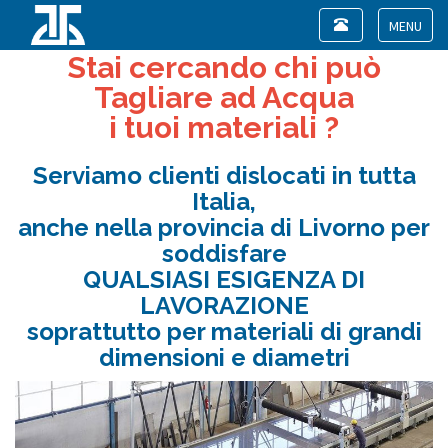
Toggle
navigation
Toggle
Stai cercando chi può
navigat
Tagliare ad Acqua
i tuoi materiali ?
Serviamo clienti dislocati in tutta
Italia,
anche nella provincia di Livorno per
soddisfare
QUALSIASI ESIGENZA DI
LAVORAZIONE
soprattutto per materiali di grandi
dimensioni e diametri