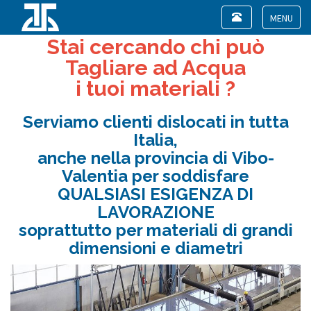
Toggle
navigation
Toggle
Stai cercando chi può
navigat
Tagliare ad Acqua
i tuoi materiali ?
Serviamo clienti dislocati in tutta
Italia,
anche nella provincia di Vibo-
Valentia per soddisfare
QUALSIASI ESIGENZA DI
LAVORAZIONE
soprattutto per materiali di grandi
dimensioni e diametri