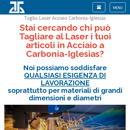
Toggle
navigation
Toggle
Taglio Laser Acciaio Carbonia-Iglesias
navigat
Stai cercando chi può
Tagliare al Laser i tuoi
articoli in Acciaio a
Carbonia-Iglesias?
Noi possiamo soddisfare
QUALSIASI ESIGENZA DI
LAVORAZIONE
soprattutto per materiali di grandi
dimensioni e diametri