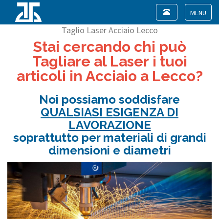
Toggle
navigation
Toggle
Taglio Laser Acciaio Lecco
navigat
Stai cercando chi può
Tagliare al Laser i tuoi
articoli in Acciaio a Lecco?
Noi possiamo soddisfare
QUALSIASI ESIGENZA DI
LAVORAZIONE
soprattutto per materiali di grandi
dimensioni e diametri