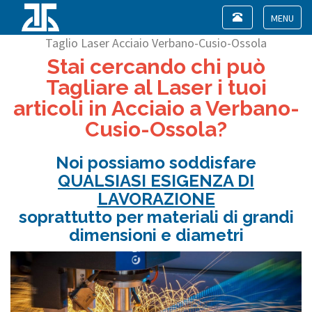
Toggle
navigation
Toggle
Taglio Laser Acciaio Verbano-Cusio-Ossola
navigat
Stai cercando chi può
Tagliare al Laser i tuoi
articoli in Acciaio a Verbano-
Cusio-Ossola?
Noi possiamo soddisfare
QUALSIASI ESIGENZA DI
LAVORAZIONE
soprattutto per materiali di grandi
dimensioni e diametri