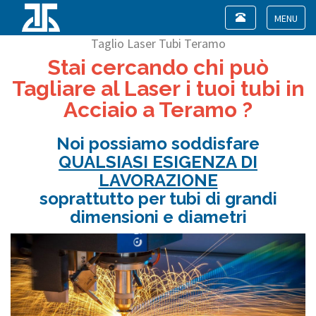
Toggle
navigation
Toggle
Taglio Laser Tubi Teramo
navigat
Stai cercando chi può
Tagliare al Laser i tuoi tubi in
Acciaio a Teramo ?
Noi possiamo soddisfare
QUALSIASI ESIGENZA DI
LAVORAZIONE
soprattutto per tubi di grandi
dimensioni e diametri