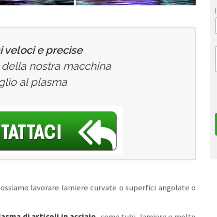
 veloci e precise
zo della nostra macchina
aglio al plasma
ossiamo lavorare lamiere curvate o superfici angolate o
lasma di articoli in acciaio
, come tubi, lamiere e molto