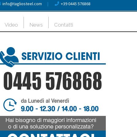
info@tagliosteel.com
|
+39 0445 576868
Video
News
Contatti