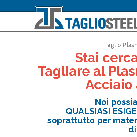
Taglio Plas
Stai cerc
Tagliare al Plas
Acciaio 
Noi possi
QUALSIASI ESIG
soprattutto per mater
d