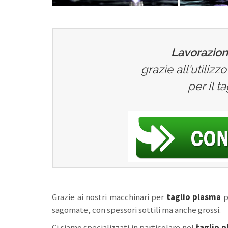
Lavorazioni
grazie all'utiliz
per il t
Grazie ai nostri macchinari per
taglio plasma
p
sagomate, con spessori sottili ma anche grossi.
Ci siamo specializzati in particolare nel
taglio p