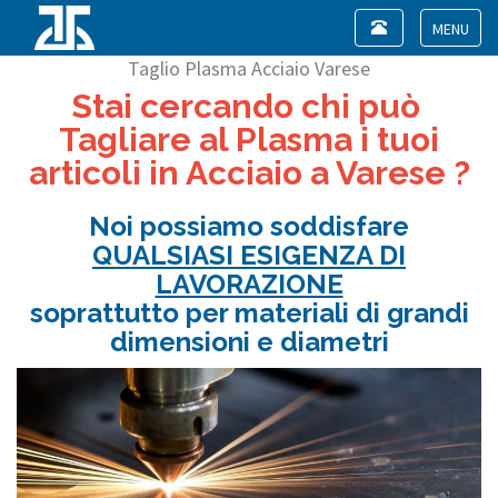
Toggle
navigation
Toggle
Taglio Plasma Acciaio Varese
navigat
Stai cercando chi può
Tagliare al Plasma i tuoi
articoli in Acciaio a Varese ?
Noi possiamo soddisfare
QUALSIASI ESIGENZA DI
LAVORAZIONE
soprattutto per materiali di grandi
dimensioni e diametri