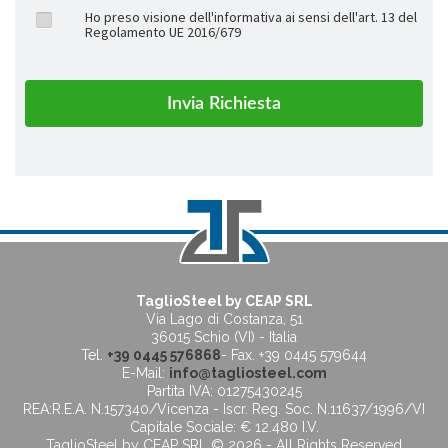
Ho preso visione dell'informativa ai sensi dell'art. 13 del
Regolamento UE 2016/679
TaglioSteel by CEAP SRL
Via Lago di Costanza, 51
36015 Schio (VI) - Italia
Tel.
+39 0445 576868
- Fax. +39 0445 579644
E-Mail:
info@tagliosteel.com
Partita IVA: 01275430245
REA:R.E.A. N.157340/Vicenza - Iscr. Reg. Soc. N.11637/1996/VI
Capitale Sociale: € 12.480 I.V.
TaglioSteel by CEAP SRL © 2026 - All Rights Reserved