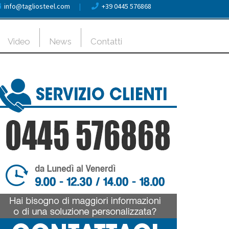
info@tagliosteel.com
|
+39 0445 576868
Video
News
Contatti