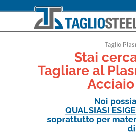
Taglio Pla
Stai cerc
Tagliare al Plas
Acciaio
Noi possi
QUALSIASI ESIG
soprattutto per mater
d