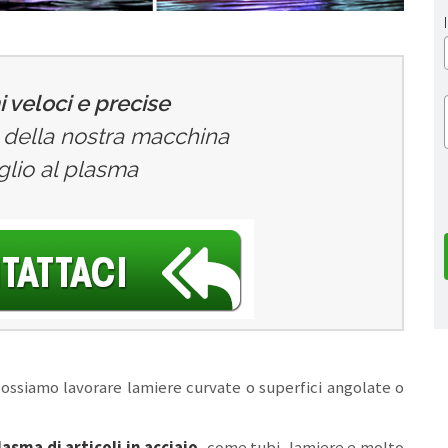
 veloci e precise
zo della nostra macchina
aglio al plasma
ossiamo lavorare lamiere curvate o superfici angolate o
lasma di articoli in acciaio
, come tubi, lamiere e molto