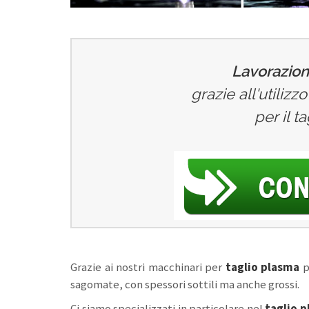
Lavorazioni
grazie all'utiliz
per il t
Grazie ai nostri macchinari per
taglio plasma
p
sagomate, con spessori sottili ma anche grossi.
Ci siamo specializzati in particolare nel
taglio p