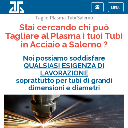
Toggle
navigation
Toggle
Taglio Plasma Tubi Salerno
navigat
Stai cercando chi può
Tagliare al Plasma i tuoi Tubi
in Acciaio a Salerno ?
Noi possiamo soddisfare
QUALSIASI ESIGENZA DI
LAVORAZIONE
soprattutto per tubi di grandi
dimensioni e diametri