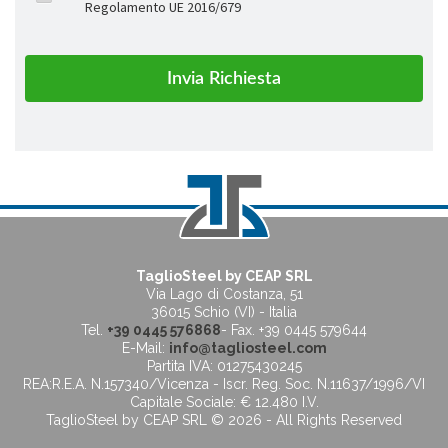
Regolamento UE 2016/679
TaglioSteel by CEAP SRL
Via Lago di Costanza, 51
36015 Schio (VI) - Italia
Tel.
+39 0445 576868
- Fax. +39 0445 579644
E-Mail:
info@tagliosteel.com
Partita IVA: 01275430245
REA:R.E.A. N.157340/Vicenza - Iscr. Reg. Soc. N.11637/1996/VI
Capitale Sociale: € 12.480 I.V.
TaglioSteel by CEAP SRL © 2026 - All Rights Reserved