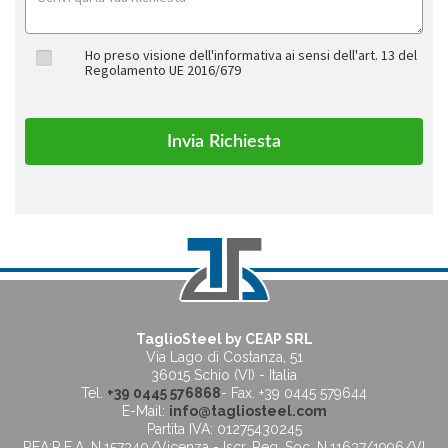
Ho preso visione dell'informativa ai sensi dell'art. 13 del
Regolamento UE 2016/679
TaglioSteel by CEAP SRL
Via Lago di Costanza, 51
36015 Schio (VI) - Italia
Tel.
+39 0445 576868
- Fax. +39 0445 579644
E-Mail:
info@tagliosteel.com
Partita IVA: 01275430245
REA:R.E.A. N.157340/Vicenza - Iscr. Reg. Soc. N.11637/1996/VI