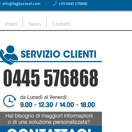
info@tagliosteel.com
|
+39 0445 576868
Video
News
Contatti