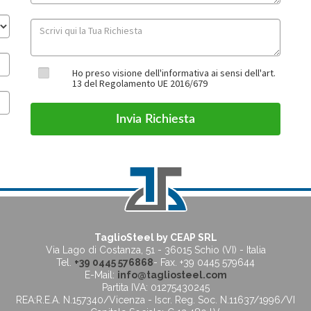
Ho preso visione dell'informativa ai sensi dell'art.
13 del Regolamento UE 2016/679
TaglioSteel by CEAP SRL
Via Lago di Costanza, 51
-
36015 Schio (VI) - Italia
Tel.
+39 0445 576868
- Fax. +39 0445 579644
E-Mail:
info@tagliosteel.com
Partita IVA: 01275430245
REA:R.E.A. N.157340/Vicenza - Iscr. Reg. Soc. N.11637/1996/VI