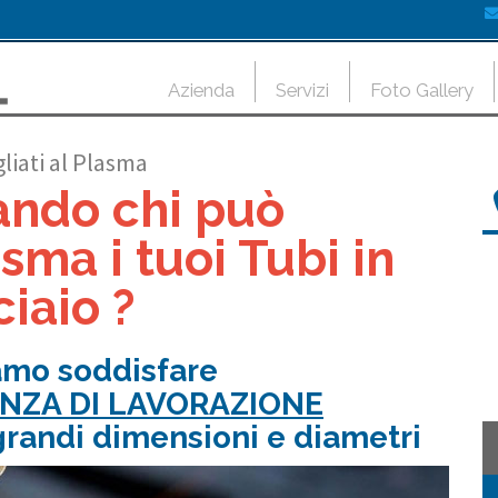
Azienda
Servizi
Foto Gallery
liati al Plasma
ando chi può
sma i tuoi Tubi in
iaio ?
amo soddisfare
ENZA DI LAVORAZIONE
 grandi dimensioni e diametri